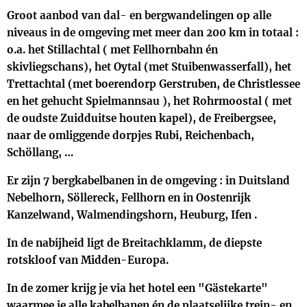
Groot aanbod van dal- en bergwandelingen op alle
niveaus in de omgeving met meer dan 200 km in totaal :
o.a. het Stillachtal ( met Fellhornbahn én
skivliegschans), het Oytal (met Stuibenwasserfall), het
Trettachtal (met boerendorp Gerstruben, de Christlessee
en het gehucht Spielmannsau ), het Rohrmoostal ( met
de oudste Zuidduitse houten kapel), de Freibergsee,
naar de omliggende dorpjes Rubi, Reichenbach,
Schöllang, …
Er zijn 7 bergkabelbanen in de omgeving : in Duitsland
Nebelhorn, Söllereck, Fellhorn en in Oostenrijk
Kanzelwand, Walmendingshorn, Heuburg, Ifen .
In de nabijheid ligt de Breitachklamm, de diepste
rotskloof van Midden-Europa.
In de zomer krijg je via het hotel een "Gästekarte"
waarmee je alle kabelbanen én de plaatselijke trein- en