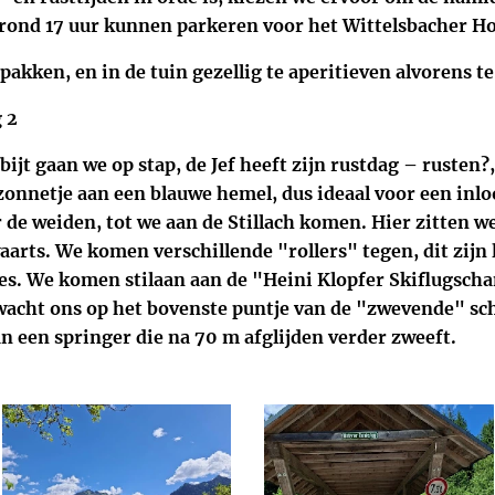
 rond 17 uur kunnen parkeren voor het Wittelsbacher Ho
pakken, en in de tuin gezellig te aperitieven alvorens te
 2
ijt gaan we op stap, de Jef heeft zijn rustdag – rusten?,
zonnetje aan een blauwe hemel, dus ideaal voor een inl
r de weiden, tot we aan de Stillach komen. Hier zitten 
rts. We komen verschillende "rollers" tegen, dit zijn 
jes. We komen stilaan aan de "Heini Klopfer Skiflugsch
 wacht ons op het bovenste puntje van de "zwevende" sc
an een springer die na 70 m afglijden verder zweeft.