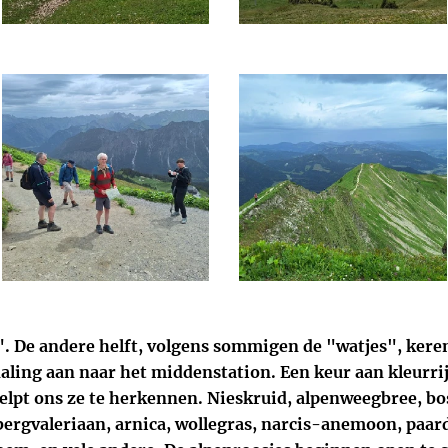
". De andere helft, volgens sommigen de "watjes", kere
daling aan naar het middenstation. Een keur aan kleurri
helpt ons ze te herkennen. Nieskruid, alpenweegbree, bo
bergvaleriaan, arnica, wollegras, narcis-anemoon, paar