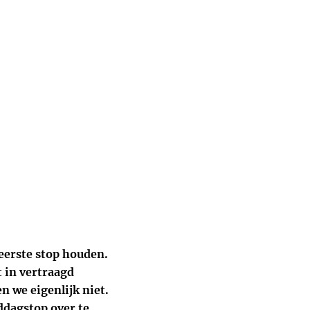
 eerste stop houden.
t in vertraagd
n we eigenlijk niet.
ddagstop over te