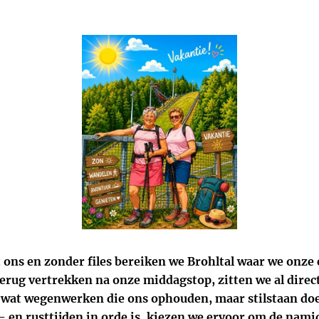
t ons en zonder files bereiken we Brohltal waar we onze
erug vertrekken na onze middagstop, zitten we al direc
l wat wegenwerken die ons ophouden, maar stilstaan doe
j- en rusttijden in orde is, kiezen we ervoor om de nami