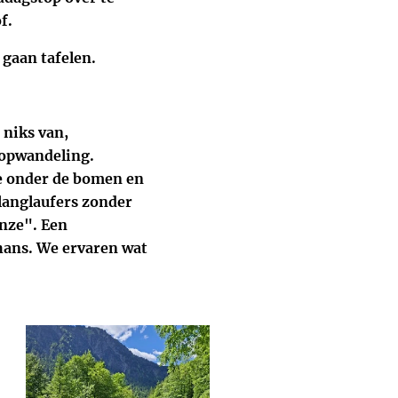
f.
 gaan tafelen.
 niks van,
oopwandeling.
we onder de bomen en
langlaufers zonder
anze". Een
hans. We ervaren wat