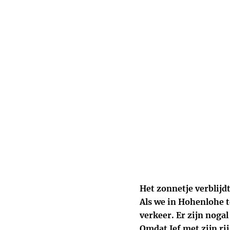
Het zonnetje verblijd
Als we in Hohenlohe t
verkeer. Er zijn noga
Omdat Jef met zijn ri