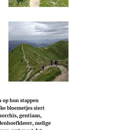
n op hun stappen
jke bloemetjes siert
sorchis, gentiaan,
denhoefklaver, melige